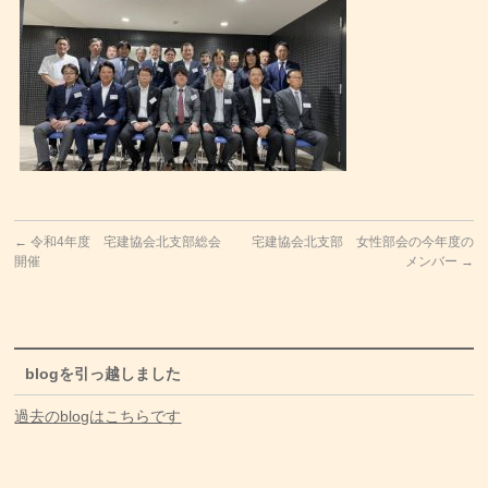
←
令和4年度 宅建協会北支部総会
宅建協会北支部 女性部会の今年度の
開催
メンバー
→
blogを引っ越しました
過去のblogはこちらです