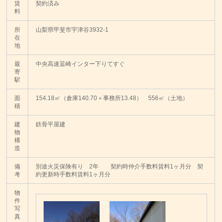
賃
契約済み
料
所
山梨県甲斐市宇津谷3932-1
在
地
最
中央高速韮崎インター下りてすぐ
寄
駅
面
154.18㎡（倉庫140.70＋事務所13.48） 556㎡（土地）
積
建
鉄骨平屋建
物
構
造
備
別途火災保険有り 2年 契約時仲介手数料賃料1ヶ月分 契
考
約更新時手数料賃料1ヶ月分
物
件
写
真