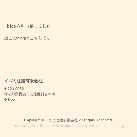
blogを引っ越しました
過去のblogはこちらです
イズミ住建有限会社
〒223-0062
神奈川県横浜市港北区日吉本町
4-1-55
Copyright ©
イズミ住建有限会社
All Rights Reserved.
Powered by
WordPress
&
BizVektor Theme
by
Vektor,Inc.
technology.