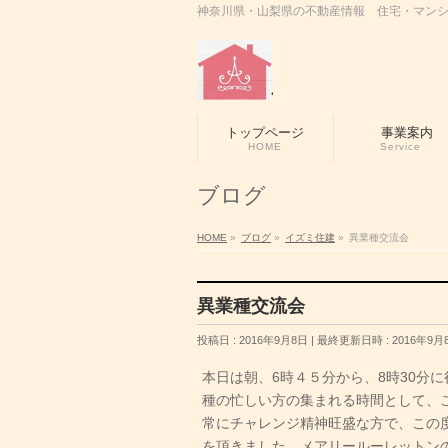
神奈川県・山梨県の不動産情報 住宅・マンシ
トップページ
事業案内
HOME
Service
ブログ
HOME
»
ブログ
»
イズミ住建
»
異業種交流会
異業種交流会
投稿日 : 2016年9月8日
最終更新日時 : 2016年9月
本日は朝、6時４５分から、8時30分
種の忙しい方の集まれる時間として、
常にチャレンジ精神旺盛な方で、この
を頂きました。メアリールーレットン