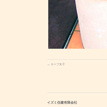
←
カープ女子
イズミ住建有限会社