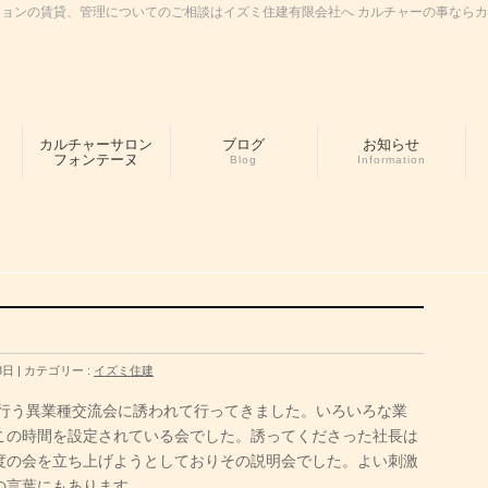
ョンの賃貸、管理についてのご相談はイズミ住建有限会社へ カルチャーの事なら
カルチャーサロン
ブログ
お知らせ
フォンテーヌ
Blog
Information
8日
カテゴリー :
イズミ住建
に行う異業種交流会に誘われて行ってきました。いろいろな業
この時間を設定されている会でした。誘ってくださった社長は
度の会を立ち上げようとしておりその説明会でした。よい刺激
の言葉にもあります。