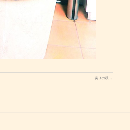
実りの秋
→