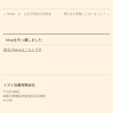
←
Xmas ＆ お正月用品の試食会
雪かきを有難うございました！
→
blogを引っ越しました
過去のblogはこちらです
イズミ住建有限会社
〒223-0062
神奈川県横浜市港北区日吉本町
4-1-55