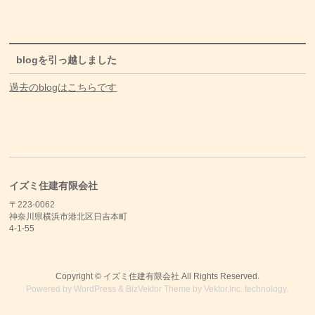
blogを引っ越しました
過去のblogはこちらです
イズミ住建有限会社
〒223-0062
神奈川県横浜市港北区日吉本町
4-1-55
Copyright ©
イズミ住建有限会社
All Rights Reserved.
Powered by
WordPress
&
BizVektor Theme
by
Vektor,Inc.
technology.